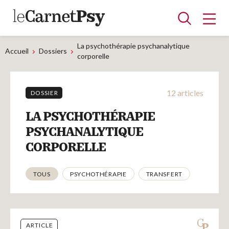
La psychothérapie psychanalytique
Accueil
Dossiers
corporelle
Articles
12 articles
DOSSIER
A la une
Adolescence
Dispositif
Enfance
Périnatalité
Psychanalyse
Psychopathologie
Soin
LA PSYCHOTHÉRAPIE
Dossiers
PSYCHANALYTIQUE
CORPORELLE
Auteurs
Thématiques
TOUS
PSYCHOTHÉRAPIE
TRANSFERT
Blocs-notes
ARTICLE