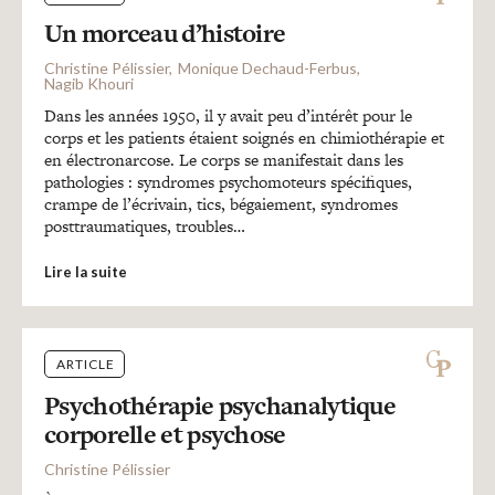
Recherches
Un morceau d’histoire
Christine Pélissier
Monique Dechaud-Ferbus
Entretiens
Nagib Khouri
Dans les années 1950, il y avait peu d’intérêt pour le
corps et les patients étaient soignés en chimiothérapie et
Revues
en électronarcose. Le corps se manifestait dans les
pathologies : syndromes psychomoteurs spécifiques,
crampe de l’écrivain, tics, bégaiement, syndromes
posttraumatiques, troubles…
Colloque
Lire la suite
Mon panier
ARTICLE
Mon compte
Psychothérapie psychanalytique
corporelle et psychose
Christine Pélissier