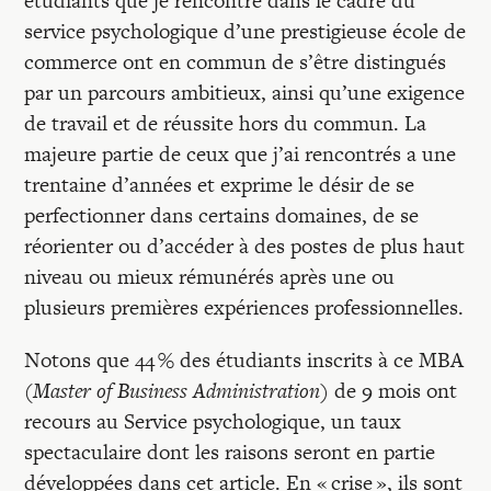
étudiants que je rencontre dans le cadre du
Recherches
service psychologique d’une prestigieuse école de
commerce ont en commun de s’être distingués
Entretiens
par un parcours ambitieux, ainsi qu’une exigence
de travail et de réussite hors du commun. La
majeure partie de ceux que j’ai rencontrés a une
Revues
trentaine d’années et exprime le désir de se
perfectionner dans certains domaines, de se
Colloque
réorienter ou d’accéder à des postes de plus haut
niveau ou mieux rémunérés après une ou
plusieurs premières expériences professionnelles.
Mon panier
Notons que 44 % des étudiants inscrits à ce MBA
Mon compte
(
Master of Business Administration
) de 9 mois ont
recours au Service psychologique, un taux
spectaculaire dont les raisons seront en partie
développées dans cet article. En « crise », ils sont