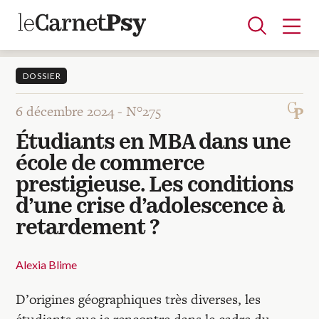
DOSSIER
6 décembre 2024 -
N°275
Articles
Étudiants en MBA dans une
A la une
Adolescence
Dispositif
Enfance
Périnatalité
Psychanalyse
Psychopathologie
Soin
école de commerce
Dossiers
prestigieuse. Les conditions
d’une crise d’adolescence à
Auteurs
retardement ?
Alexia Blime
Blocs-notes
D’origines géographiques très diverses, les