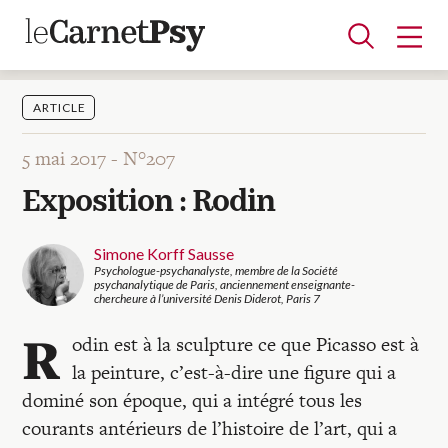
ARTICLE
5 mai 2017 -
N°207
Articles
Exposition : Rodin
A la une
Adolescence
Dispositif
Enfance
Périnatalité
Psychanalyse
Psychopathologie
Soin
Dossiers
Simone Korff Sausse
Psychologue-psychanalyste, membre de la Société
psychanalytique de Paris, anciennement enseignante-
chercheure à l’université Denis Diderot, Paris 7
Auteurs
R
odin est à la sculpture ce que Picasso est à
la peinture, c’est-à-dire une figure qui a
Blocs-notes
dominé son époque, qui a intégré tous les
courants antérieurs de l’histoire de l’art, qui a