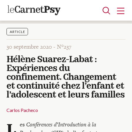
ARTICLE
30 septembre 2020 -
N°237
Articles
Hélène Suarez-Labat :
A la une
Adolescence
Dispositif
Enfance
Périnatalité
Psychanalyse
Psychopathologie
Soin
Expériences du
Dossiers
confinement. Changement
et continuité chez l’enfant et
Auteurs
l’adolescent et leurs familles
Carlos Pacheco
Blocs-notes
L
es
Conférences d’Introduction à la