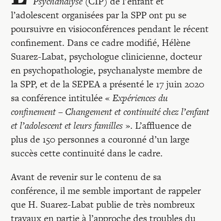
Recherches
Psychanalyse
(CIP) de l’enfant et
l’adolescent organisées par la SPP ont pu se
poursuivre en visioconférences pendant le récent
Entretiens
confinement. Dans ce cadre modifié, Hélène
Suarez-Labat, psychologue clinicienne, docteur
en psychopathologie, psychanalyste membre de
Revues
la SPP, et de la SEPEA a présenté le 17 juin 2020
sa conférence intitulée «
Expériences du
Colloque
confinement – Changement et continuité chez l’enfant
et l’adolescent et leurs familles
». L’affluence de
plus de 150 personnes a couronné d’un large
Mon panier
succès cette continuité dans le cadre.
Mon compte
Avant de revenir sur le contenu de sa
conférence, il me semble important de rappeler
que H. Suarez-Labat publie de très nombreux
travaux en partie à l’approche des troubles du