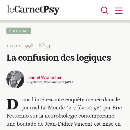
ÉDITORIAL
1 mars 1998 -
N°34
Articles
La confusion des logiques
A la une
Adolescence
Dispositif
Enfance
Périnatalité
Psychanalyse
Psychopathologie
Soin
Dossiers
Daniel Widlöcher
Psychiatre, Psychanalyste (APF)
Auteurs
D
ans l’intéressante enquête menée dans le
journal Le Monde (2-7 février 98) par Eric
Blocs-notes
Fottorino sur la neurobiologie contemporaine,
une boutade de Jean-Didier Vincent est mise en