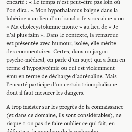
Recherches
encarté : « Le temps n’est peut-être pas loin où
l’on dira : « Mon hypothalamus baigne dans la
lubérine » au lieu d’un banal « Je vous aime » ou
Entretiens
« Ma cholecystokinine monte » au lieu de « Je
n’ai plus faim ». Dans le contexte, la remarque
Revues
est présentée avec humour; isolée, elle mérite
des commentaires. Certes, dans un jargon
psycho-médical, on parle d’un sujet qui a faim en
Colloque
terme d’hypoglycémie ou qui est violemment
ému en terme de décharge d’adrénaline. Mais
Mon panier
l’encarté participe d’un certain triomphalisme
dont il faut mesurer les dangers.
Mon compte
A trop insister sur les progrès de la connaissance
(et dans ce domaine, ils sont considérables), ne
risque-t-on pas de faire oublier ce qui fait, en
définitive, la grandeur de la recherche