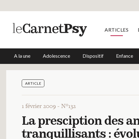
ARTICLES
A la une
Adolescence
Dispositif
Enfance
ARTICLE
1 février 2009 -
N°132
La presciption des a
tranquillisants : évol