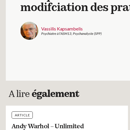
modifciation des pra
Vassilis Kapsambelis
Psychiatre à l'ASM13, Psychanalyste (SPP)
A lire
également
ARTICLE
Andy Warhol – Unlimited