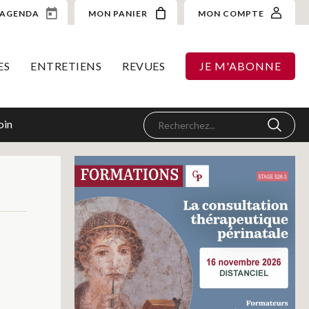
AGENDA
MON PANIER
MON COMPTE
ES
ENTRETIENS
REVUES
JE M'ABONNE
oin