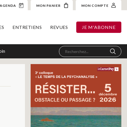
AGENDA
MON PANIER
MON COMPTE
ES
ENTRETIENS
REVUES
JE M'ABONNE
oin