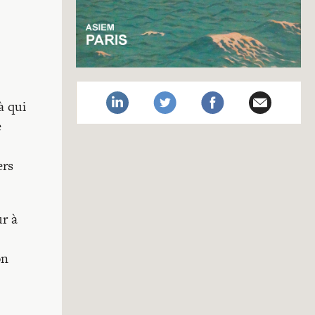
à qui
e
ers
ur à
on