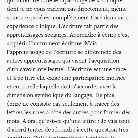
qui m’ont déroulé le tapis rouge de la clinique,
Recherches
dont je ne vous parlerai pas directement, même
si mon exposé est complètement tissé dans mon
Entretiens
expérience clinique. L’écriture fait partie des
apprentissages scolaires. Apprendre à écrire c’est
acquérir l’instrument écriture. Mais
Revues
l’apprentissage de l’écriture se différencie des
autres apprentissages qui visent l’acquisition
Colloque
d’un savoir intellectuel. L’écriture est une trace
et à ce titre elle exige une participation motrice
et corporelle laquelle doit s’accorder avec la
Mon panier
dimension symbolique du langage. De plus,
écrire ne consiste pas seulement à tracer des
Mon compte
lettres les unes à côté des autres pour former des
mots. Alors, qu’est-ce qu’une lettre ? Je vais tout
d’abord tenter de répondre à cette question très