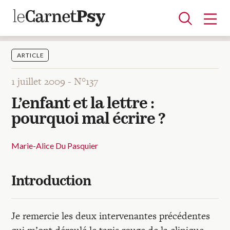
ARTICLE
1 juillet 2009 -
N°137
Articles
L’enfant et la lettre :
A la une
Adolescence
Dispositif
Enfance
Périnatalité
Psychanalyse
Psychopathologie
Soin
pourquoi mal écrire ?
Dossiers
Marie-Alice Du Pasquier
Auteurs
Introduction
Blocs-notes
Je remercie les deux intervenantes précédentes