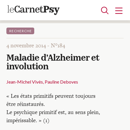
RECHERCHE
4 novembre 2014 -
N°184
Articles
Maladie d’Alzheimer et
A la une
Adolescence
Dispositif
Enfance
Périnatalité
Psychanalyse
Psychopathologie
Soin
involution
Dossiers
Jean-Michel Vivès
Pauline Deboves
Auteurs
« Les états primitifs peuvent toujours
être réinstaurés.
Blocs-notes
Le psychique primitif est, au sens plein,
impérissable. » (1)