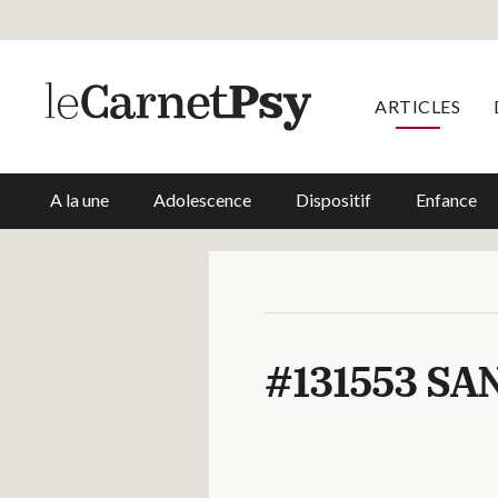
ARTICLES
A la une
Adolescence
Dispositif
Enfance
#131553 S