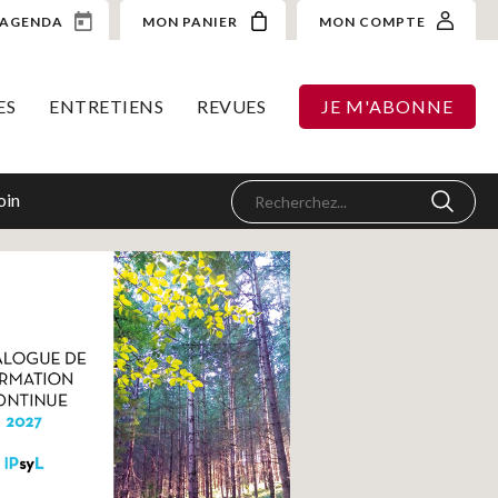
AGENDA
MON PANIER
MON COMPTE
ES
ENTRETIENS
REVUES
JE M'ABONNE
oin