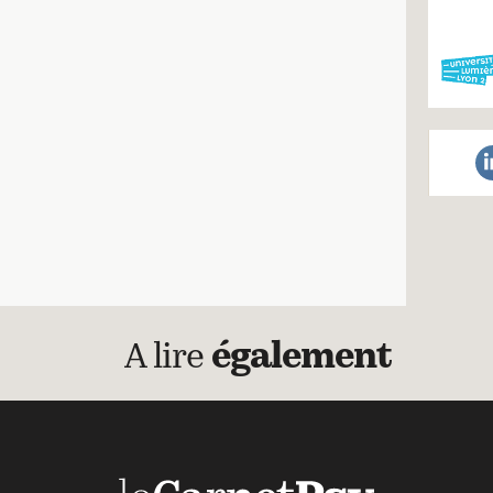
A lire
également