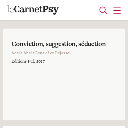
Conviction, suggestion, séduction
Articles
Adella AbellaGeneviève Déjussel
A la une
Adolescence
Dispositif
Enfance
Périnatalité
Psychanalyse
Psychopathologie
Soin
Editions Puf, 2017
Dossiers
Auteurs
Blocs-notes