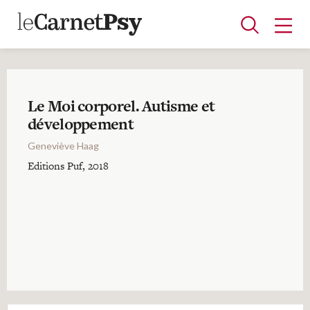
Le Moi corporel. Autisme et
Articles
développement
A la une
Adolescence
Dispositif
Enfance
Périnatalité
Psychanalyse
Psychopathologie
Soin
Geneviève Haag
Dossiers
Editions Puf, 2018
Auteurs
Blocs-notes