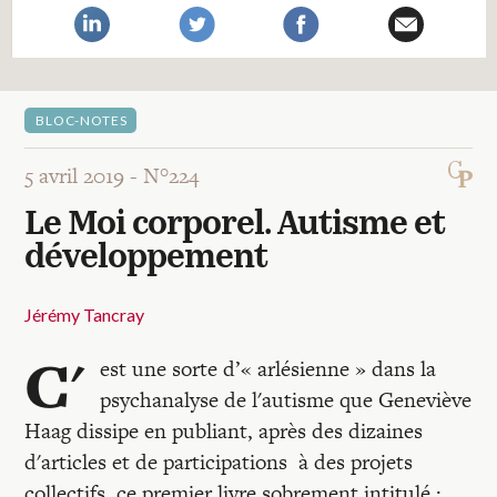
Recherches
Entretiens
BLOC-NOTES
Revues
5 avril 2019 -
N°224
Le Moi corporel. Autisme et
Colloque
développement
Mon panier
Jérémy Tancray
C'
est une sorte d’« arlésienne » dans la
Mon compte
psychanalyse de l'autisme que Geneviève
Haag dissipe en publiant, après des dizaines
d'articles et de participations à des projets
collectifs, ce premier livre sobrement intitulé :