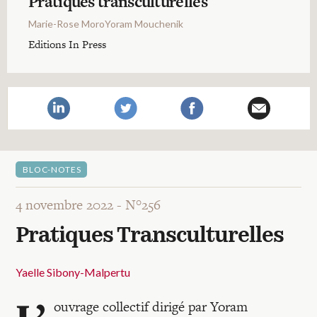
Pratiques transculturelles
Recherches
Marie-Rose MoroYoram Mouchenik
Editions In Press
Entretiens
Revues
Colloque
BLOC-NOTES
Mon panier
4 novembre 2022 -
N°256
Pratiques Transculturelles
Mon compte
Yaelle Sibony-Malpertu
ouvrage collectif dirigé par Yoram