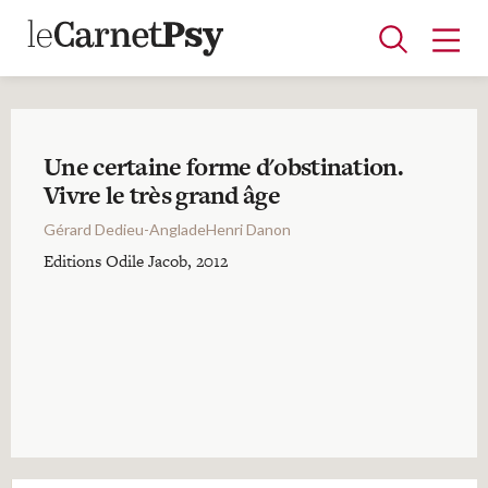
Une certaine forme d'obstination.
Articles
Vivre le très grand âge
A la une
Adolescence
Dispositif
Enfance
Périnatalité
Psychanalyse
Psychopathologie
Soin
Gérard Dedieu-AngladeHenri Danon
Dossiers
Editions Odile Jacob, 2012
Auteurs
Blocs-notes