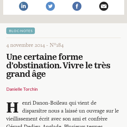
Recherches
Entretiens
BLOC-NOTES
Revues
4 novembre 2014 -
N°184
Une certaine forme
Colloque
d’obstination. Vivre le très
grand âge
Mon panier
Danielle Torchin
H
Mon compte
enri Danon-Boileau qui vient de
disparaître nous a laissé un ouvrage sur le
vieillissement écrit avec son ami et confrère
Gérard Dedieu-Anglade. Plusieurs termes