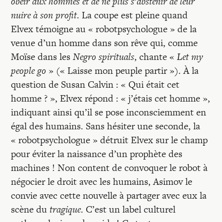
obéir aux hommes et de ne plus s’abstenir de leur
nuire à son profit
. La coupe est pleine quand
Elvex témoigne au « robotpsychologue » de la
venue d’un homme dans son rêve qui, comme
Moïse dans les
Negro spirituals
, chante «
Let my
people go
» (« Laisse mon peuple partir »). À la
question de Susan Calvin : « Qui était cet
homme ? », Elvex répond : « j’étais cet homme »,
indiquant ainsi qu’il se pose inconsciemment en
égal des humains. Sans hésiter une seconde, la
« robotpsychologue » détruit Elvex sur le champ
pour éviter la naissance d’un prophète des
machines ! Non content de convoquer le robot à
négocier le droit avec les humains, Asimov le
convie avec cette nouvelle à partager avec eux la
scène du
tragique
. C’est un label culturel