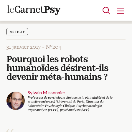
ARTICLE
31 janvier 2017 -
N°204
Articles
Pourquoi les robots
A la une
Adolescence
Dispositif
Enfance
Périnatalité
Psychanalyse
Psychopathologie
Soin
humanoïdes désirent-ils
Dossiers
devenir méta-humains ?
Auteurs
Sylvain Missonnier
Professeur de psychologie clinique de la périnatalité et de la
première enfance à l’Université de Paris, Directeur du
Laboratoire Psychologie Clinique, Psychopathologie,
Blocs-notes
Psychanalyse (PCPP), psychanalyste (SPP)