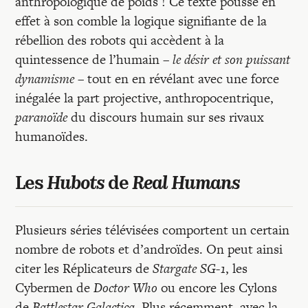
anthropologique de poids ! Ce texte pousse en
effet à son comble la logique signifiante de la
rébellion des robots qui accèdent à la
quintessence de l’humain –
le désir et son puissant
dynamisme
– tout en en révélant avec une force
inégalée la part projective, anthropocentrique,
paranoïde
du discours humain sur ses rivaux
humanoïdes.
Les
Hubots
de
Real Humans
Plusieurs séries télévisées comportent un certain
nombre de robots et d’androïdes. On peut ainsi
citer les Réplicateurs de
Stargate SG-1
, les
Cybermen de
Doctor Who
ou encore les Cylons
de
Battlestar Galactica
. Plus récemment, avec la