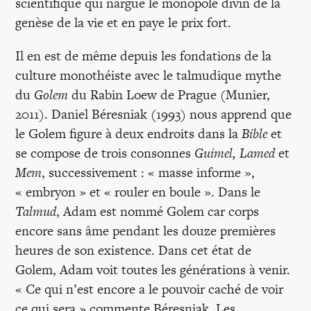
scientifique qui nargue le monopole divin de la
genèse de la vie et en paye le prix fort.
Il en est de même depuis les fondations de la
culture monothéiste avec le talmudique mythe
du
Golem
du Rabin Loew de Prague (Munier,
2011). Daniel Béresniak (1993) nous apprend que
le Golem figure à deux endroits dans la
Bible
et
se compose de trois consonnes
Guimel, Lamed
et
Mem
, successivement : « masse informe »,
« embryon » et « rouler en boule ». Dans le
Talmud
, Adam est nommé Golem car corps
encore sans âme pendant les douze premières
heures de son existence. Dans cet état de
Golem, Adam voit toutes les générations à venir.
« Ce qui n’est encore a le pouvoir caché de voir
ce qui sera » commente Béresniak. Les