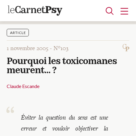
ARTICLE
1 novembre 2005 -
N°103
Articles
Pourquoi les toxicomanes
A la une
Adolescence
Dispositif
Enfance
Périnatalité
Psychanalyse
Psychopathologie
Soin
meurent… ?
Dossiers
Claude Escande
Auteurs
Blocs-notes
Éviter la question du sens est une
erreur et vouloir objectiver la