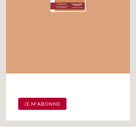
Recherches
Entretiens
Revues
Colloque
Mon panier
JE M'ABONNE
Mon compte