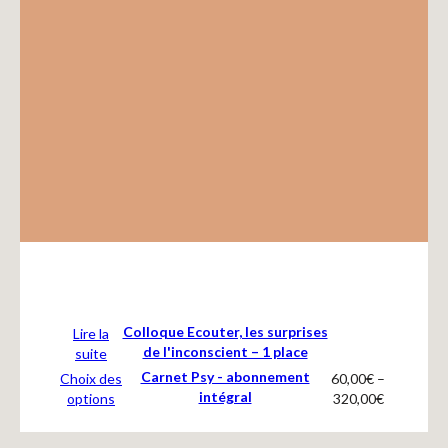
Recherches
Entretiens
Revues
Colloque
Mon panier
Colloque Ecouter, les surprises
Lire la
Mon compte
de l'inconscient – 1 place
suite
Carnet Psy - abonnement
Choix des
60,00
€
–
intégral
options
320,00
€