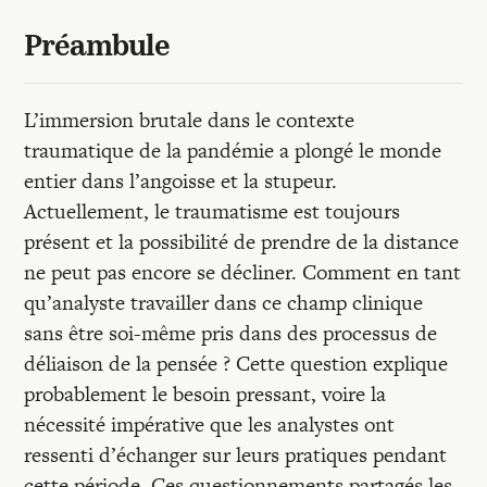
Recherches
Préambule
Entretiens
L’immersion brutale dans le contexte
traumatique de la pandémie a plongé le monde
Revues
entier dans l’angoisse et la stupeur.
Actuellement, le traumatisme est toujours
Colloque
présent et la possibilité de prendre de la distance
ne peut pas encore se décliner. Comment en tant
qu’analyste travailler dans ce champ clinique
Mon panier
sans être soi-même pris dans des processus de
déliaison de la pensée ? Cette question explique
Mon compte
probablement le besoin pressant, voire la
nécessité impérative que les analystes ont
ressenti d’échanger sur leurs pratiques pendant
cette période. Ces questionnements partagés les