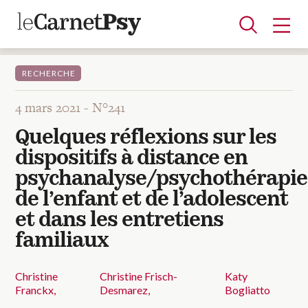
RECHERCHE
4 mars 2021 -
N°241
Articles
Quelques réflexions sur les
A la une
Adolescence
Dispositif
Enfance
Périnatalité
Psychanalyse
Psychopathologie
Soin
dispositifs à distance en
Dossiers
psychanalyse/psychothérapie
de l’enfant et de l’adolescent
Auteurs
et dans les entretiens
familiaux
Blocs-notes
Christine
Christine Frisch-
Katy
Franckx
Desmarez
Bogliatto