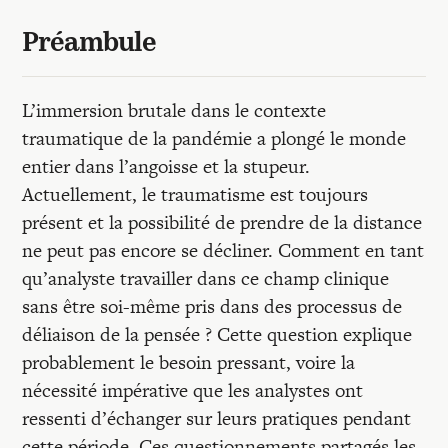
Recherches
Préambule
Entretiens
L’immersion brutale dans le contexte
traumatique de la pandémie a plongé le monde
Revues
entier dans l’angoisse et la stupeur.
Actuellement, le traumatisme est toujours
Colloque
présent et la possibilité de prendre de la distance
ne peut pas encore se décliner. Comment en tant
qu’analyste travailler dans ce champ clinique
Mon panier
sans être soi-même pris dans des processus de
déliaison de la pensée ? Cette question explique
Mon compte
probablement le besoin pressant, voire la
nécessité impérative que les analystes ont
ressenti d’échanger sur leurs pratiques pendant
cette période. Ces questionnements partagés les