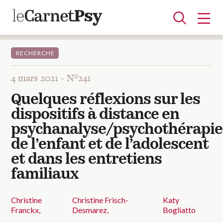
RECHERCHE
4 mars 2021 -
N°241
Articles
Quelques réflexions sur les
A la une
Adolescence
Dispositif
Enfance
Périnatalité
Psychanalyse
Psychopathologie
Soin
dispositifs à distance en
Dossiers
psychanalyse/psychothérapie
de l’enfant et de l’adolescent
Auteurs
et dans les entretiens
familiaux
Blocs-notes
Christine
Christine Frisch-
Katy
Franckx
Desmarez
Bogliatto