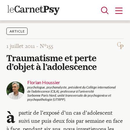
ARTICLE
1 juillet 2011 -
N°155
Articles
Traumatisme et perte
A la une
Adolescence
Dispositif
Enfance
Périnatalité
Psychanalyse
Psychopathologie
Soin
d’objet à l’adolescence
Dossiers
Florian Houssier
psychologue, psychanalyste, président du Collège international
Auteurs
de l’adolescence (CILA), professeur à l’université
Sorbonne Paris Nord, unité transversale de psychogenèse et
psychopathologie (UTRPP).
Blocs-notes
à
partir de l’exposé d’un cas d’adolescent
suivi une puis deux fois par semaine en face
à face, pendant six ans, nous investiguons les