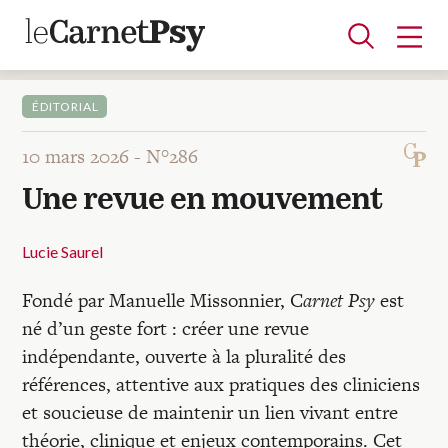
ÉDITORIAL
10 mars 2026 -
N°286
Articles
Une revue en mouvement
A la une
Adolescence
Dispositif
Enfance
Périnatalité
Psychanalyse
Psychopathologie
Soin
Dossiers
Lucie Saurel
Fondé par Manuelle Missonnier, C
arnet Psy
est
Auteurs
né d’un geste fort : créer une revue
indépendante, ouverte à la pluralité des
Blocs-notes
références, attentive aux pratiques des cliniciens
et soucieuse de maintenir un lien vivant entre
théorie, clinique et enjeux contemporains. Cet