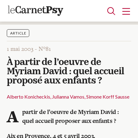
ARTICLE
1 mai 2003 -
N°81
Articles
À partir de l’oeuvre de
A la une
Adolescence
Dispositif
Enfance
Périnatalité
Psychanalyse
Psychopathologie
Soin
Myriam David : quel accueil
Dossiers
proposé aux enfants ?
Auteurs
Alberto Konicheckis
Julianna Vamos
Simone Korff Sausse
A
partir de l’oeuvre de Myriam David :
Blocs-notes
quel accueil proposer aux enfants ?
Aix en Provence, 4 et 5 avril 2003.