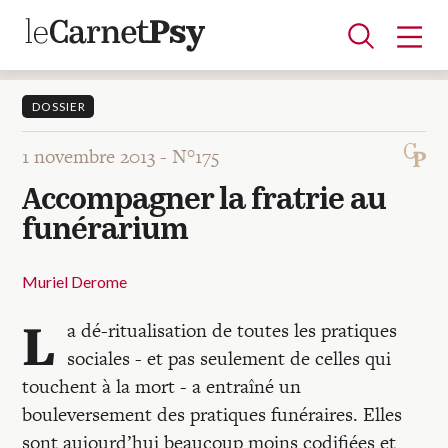
DOSSIER
1 novembre 2013 -
N°175
Articles
Accompagner la fratrie au
A la une
Adolescence
Dispositif
Enfance
Périnatalité
Psychanalyse
Psychopathologie
Soin
funérarium
Dossiers
Muriel Derome
Auteurs
L
a dé-ritualisation de toutes les pratiques
sociales - et pas seulement de celles qui
Blocs-notes
touchent à la mort - a entraîné un
bouleversement des pratiques funéraires. Elles
sont aujourd’hui beaucoup moins codifiées et