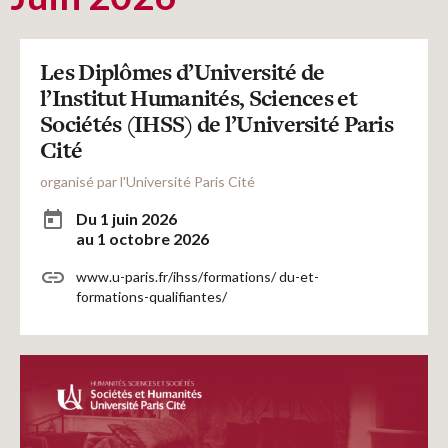
Recherches
Les Diplômes d’Université de
Entretiens
l’Institut Humanités, Sciences et
Sociétés (IHSS) de l’Université Paris
Revues
Cité
organisé par l'Université Paris Cité
Colloque
Du 1 juin 2026
au 1 octobre 2026
www.u-paris.fr/ihss/formations/ du-et-
Mon panier
formations-qualifiantes/
Mon compte