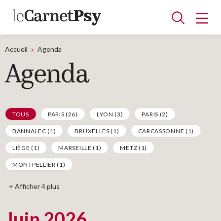
Accueil
Agenda
Agenda
Articles
A la une
Adolescence
Dispositif
Enfance
Périnatalité
Psychanalyse
Psychopathologie
Soin
Agenda Ville
Dossiers
TOUS
PARIS
(26)
LYON
(3)
PARIS
(2)
BANNALEC
(1)
BRUXELLES
(1)
CARCASSONNE
(1)
LIÈGE
(1)
MARSEILLE
(1)
METZ
(1)
Auteurs
MONTPELLIER
(1)
Blocs-notes
+ Afficher 4 plus
Juin 2026