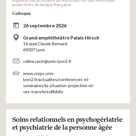
organisé par la Société du Rorschach et des Méthodes
projectives de langue française
Colloque
26 septembre 2026
Grand amphithéâtre Palais Hirsch
16 quai Claude Bernard
69007 Lyon
celine.racin@univ-lyon2.fr
www.crppc.univ-
lyon2.fr/actualites/conferences-et-
seminaires/la-situation-projective-et-
ses-transferts#biblio
Soins relationnels en psychogériatrie
et psychiatrie de la personne âgée