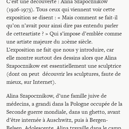
Recherches
C’est une découverte : Alina Szapocznikow
(1926-1973). Tous ceux qui viennent voir cette
exposition se disent : « Mais comment se fait-il
Entretiens
qu’on n’avait pour ainsi dire pas entendu parler
de cetteartiste ? » Qui s’impose d’emblée comme
Revues
une artiste majeure du 20ème siècle.
L’exposition ne fait que nous y introduire, car
elle montre surtout des dessins alors que Alina
Colloque
Szapocznikow est essentiellement une sculptrice
(dont on peut découvrir les sculptures, faute de
mieux, sur Internet).
Mon panier
Alina Szapocznikow, d’une famille juive de
Mon compte
médecins, a grandi dans la Pologne occupée de la
Seconde guerre mondiale, dans un ghetto, avant
d’être internée à Auschwitz, puis à Bergen-
Belsen. Adolescente, Alina travaille dans le camp