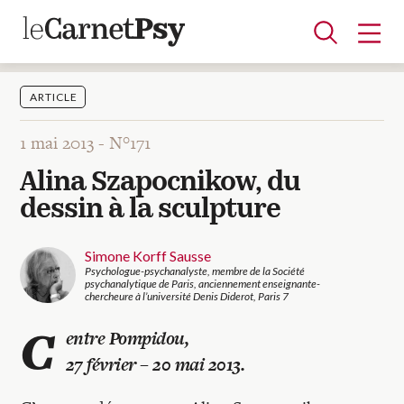
ARTICLE
1 mai 2013 -
N°171
Articles
Alina Szapocnikow, du
A la une
Adolescence
Dispositif
Enfance
Périnatalité
Psychanalyse
Psychopathologie
Soin
dessin à la sculpture
Dossiers
Simone Korff Sausse
Psychologue-psychanalyste, membre de la Société
Auteurs
psychanalytique de Paris, anciennement enseignante-
chercheure à l’université Denis Diderot, Paris 7
C
entre Pompidou,
Blocs-notes
27 février – 20 mai 2013.