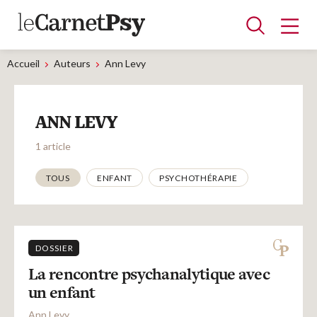
Accueil
Auteurs
Ann Levy
Articles
ANN LEVY
A la une
Adolescence
Dispositif
Enfance
Périnatalité
Psychanalyse
Psychopathologie
Soin
1 article
Dossiers
Thématiques
TOUS
ENFANT
PSYCHOTHÉRAPIE
Auteurs
DOSSIER
Blocs-notes
La rencontre psychanalytique avec
un enfant
Ann Levy