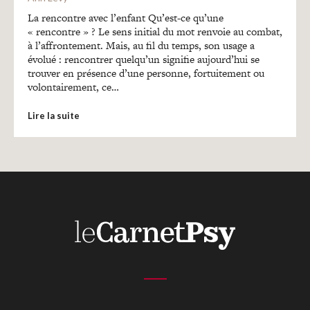
Recherches
La rencontre avec l’enfant Qu’est-ce qu’une
« rencontre » ? Le sens initial du mot renvoie au combat,
à l’affrontement. Mais, au fil du temps, son usage a
Entretiens
évolué : rencontrer quelqu’un signifie aujourd’hui se
trouver en présence d’une personne, fortuitement ou
volontairement, ce…
Revues
Lire la suite
Colloque
Mon panier
Mon compte