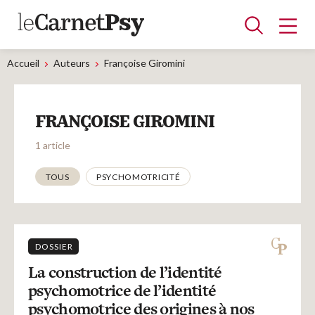
Accueil
Auteurs
Françoise Giromini
Articles
FRANÇOISE GIROMINI
A la une
Adolescence
Dispositif
Enfance
Périnatalité
Psychanalyse
Psychopathologie
Soin
1 article
Dossiers
Thématiques
TOUS
PSYCHOMOTRICITÉ
Auteurs
DOSSIER
Blocs-notes
La construction de l’identité
psychomotrice de l’identité
psychomotrice des origines à nos