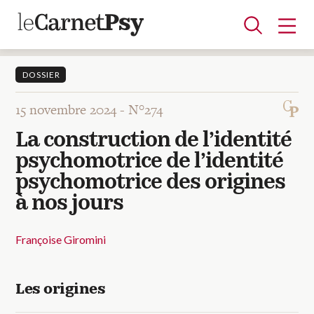
DOSSIER
15 novembre 2024 -
N°274
Articles
La construction de l’identité
A la une
Adolescence
Dispositif
Enfance
Périnatalité
Psychanalyse
Psychopathologie
Soin
psychomotrice de l’identité
Dossiers
psychomotrice des origines
à nos jours
Auteurs
Françoise Giromini
Blocs-notes
Les origines