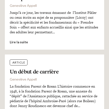
Recherches
Geneviève Appell
Jusqu’à ce jour, les travaux émanant de l’Institut Pikler
Entretiens
ou ceux écrits au sujet de sa pouponnière (Lóczy) ont
décrit la spécificité et les fondamentaux du « Prendre
Soin » offert aux enfants accueillis ainsi que les attitudes
des adultes leur permettant…
Revues
Lire la suite
Colloque
ARTICLE
Mon panier
Un début de carrière
Geneviève Appell
Mon compte
La fondation Parent de Rosan L’histoire commence en
1948, à la fondation Parent de Rosan, une annexe du
“dépôt” de l’Assistance publique, rattachée au service de
pédiatrie de l’hôpital Ambroise-Paré (alors rue Boileau)
dont Jenny Roudinesco est devenue chef de…