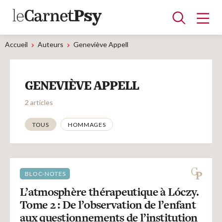
Accueil
Auteurs
Geneviève Appell
Articles
GENEVIÈVE APPELL
A la une
Adolescence
Dispositif
Enfance
Périnatalité
Psychanalyse
Psychopathologie
Soin
2 articles
Dossiers
Thématiques
TOUS
HOMMAGES
Auteurs
BLOC-NOTES
Blocs-notes
L’atmosphère thérapeutique à Lóczy.
Tome 2 : De l’observation de l’enfant
aux questionnements de l’institution