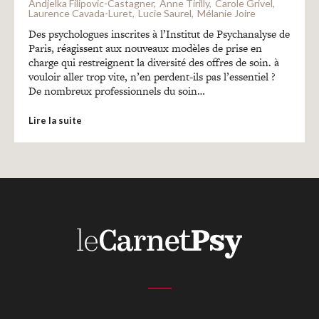
Recherches
Andjelka Filipovic-Castagner
Anne Tirilly
Carole Grivel
Laurence Cavada-Luret
Lucie Saurel
Mélanie Joire
Des psychologues inscrites à l’Institut de Psychanalyse de
Paris, réagissent aux nouveaux modèles de prise en
Entretiens
charge qui restreignent la diversité des offres de soin. à
vouloir aller trop vite, n’en perdent-ils pas l’essentiel ?
De nombreux professionnels du soin…
Revues
Lire la suite
Colloque
Mon panier
Mon compte