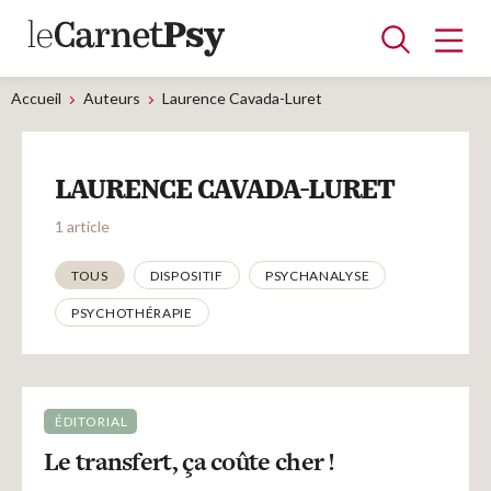
Accueil
Auteurs
Laurence Cavada-Luret
Articles
LAURENCE CAVADA-LURET
A la une
Adolescence
Dispositif
Enfance
Périnatalité
Psychanalyse
Psychopathologie
Soin
1 article
Dossiers
Thématiques
TOUS
DISPOSITIF
PSYCHANALYSE
PSYCHOTHÉRAPIE
Auteurs
Blocs-notes
ÉDITORIAL
Le transfert, ça coûte cher !