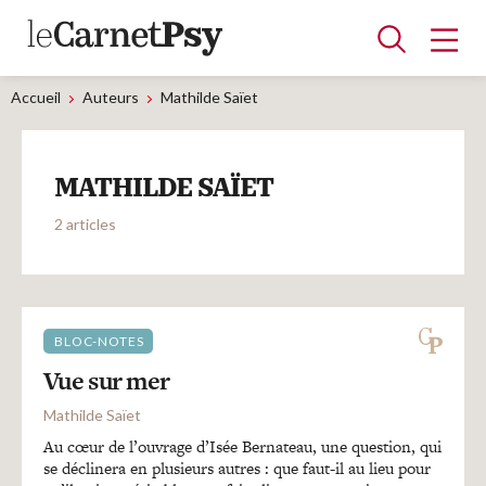
Accueil
Auteurs
Mathilde Saïet
Articles
MATHILDE SAÏET
A la une
Adolescence
Dispositif
Enfance
Périnatalité
Psychanalyse
Psychopathologie
Soin
2 articles
Dossiers
Auteurs
BLOC-NOTES
Vue sur mer
Blocs-notes
Mathilde Saïet
Au cœur de l’ouvrage d’Isée Bernateau, une question, qui
se déclinera en plusieurs autres : que faut-il au lieu pour