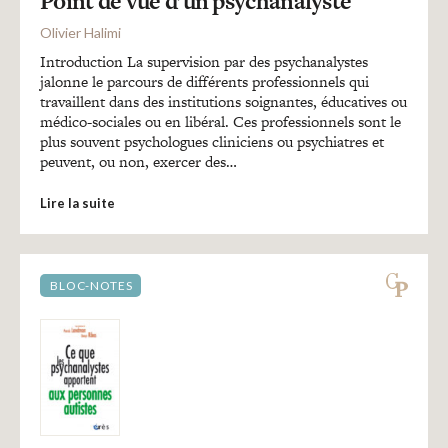
Point de vue d’un psychanalyste
Recherches
Olivier Halimi
Introduction La supervision par des psychanalystes
Entretiens
jalonne le parcours de différents professionnels qui
travaillent dans des institutions soignantes, éducatives ou
médico-sociales ou en libéral. Ces professionnels sont le
Revues
plus souvent psychologues cliniciens ou psychiatres et
peuvent, ou non, exercer des…
Lire la suite
Colloque
Mon panier
BLOC-NOTES
Mon compte