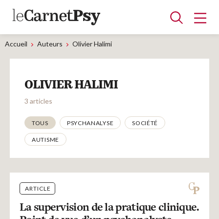
Accueil
Auteurs
Olivier Halimi
Articles
OLIVIER HALIMI
A la une
Adolescence
Dispositif
Enfance
Périnatalité
Psychanalyse
Psychopathologie
Soin
3 articles
Dossiers
Thématiques
TOUS
PSYCHANALYSE
SOCIÉTÉ
AUTISME
Auteurs
Blocs-notes
ARTICLE
La supervision de la pratique clinique.