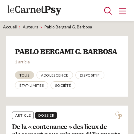
Accueil
Auteurs
Pablo Bergami G. Barbosa
Articles
PABLO BERGAMI G. BARBOSA
A la une
Adolescence
Dispositif
Enfance
Périnatalité
Psychanalyse
Psychopathologie
Soin
1 article
Dossiers
Thématiques
TOUS
ADOLESCENCE
DISPOSITIF
ÉTAT-LIMITES
SOCIÉTÉ
Auteurs
Blocs-notes
ARTICLE
DOSSIER
De la « contenance » des lieux de