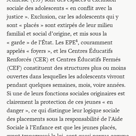
Recherches
sociale des adolescents « en conflit avec la
justice ». Exclusion, car les adolescents qui y
Entretiens
sont « placés » sont extirpés de leur milieu
familial et social d’origine, et mis sous la
1
« garde » de l’État. Les EPE
, couramment
Revues
appelés « foyers », et les Centres Éducatifs
Renforcés (CER) et Centres Éducatifs Fermés
Colloque
(CEF) constituent des structures plus ou moins
ouvertes dans lesquelles les adolescents vivront
pendant quelques semaines, mois, voire années.
Mon panier
Si une de leurs fonctions sociales originaires est
clairement la protection de ces jeunes « en
Mon compte
danger », ce qui distingue leur logique sociale
des placements sous la responsabilité de l’Aide
Sociale à l’Enfance est que les jeunes placés,
ayant transgressé la loi, sont aussi perçus comme