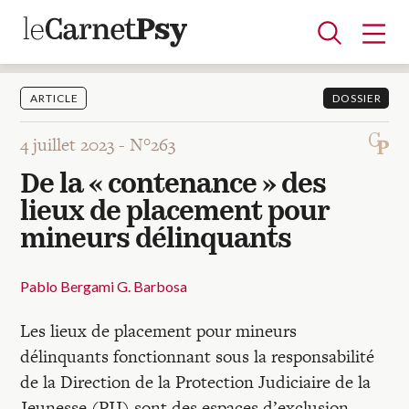
ARTICLE
DOSSIER
4 juillet 2023 -
N°263
Articles
De la « contenance » des
A la une
Adolescence
Dispositif
Enfance
Périnatalité
Psychanalyse
Psychopathologie
Soin
lieux de placement pour
Dossiers
mineurs délinquants
Auteurs
Pablo Bergami G. Barbosa
Les lieux de placement pour mineurs
Blocs-notes
délinquants fonctionnant sous la responsabilité
de la Direction de la Protection Judiciaire de la
Jeunesse (PJJ) sont des espaces d’exclusion