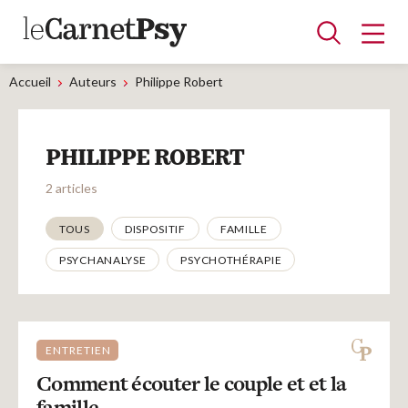
Accueil
Auteurs
Philippe Robert
Articles
PHILIPPE ROBERT
A la une
Adolescence
Dispositif
Enfance
Périnatalité
Psychanalyse
Psychopathologie
Soin
2 articles
Dossiers
Thématiques
TOUS
DISPOSITIF
FAMILLE
PSYCHANALYSE
PSYCHOTHÉRAPIE
Auteurs
Blocs-notes
ENTRETIEN
Comment écouter le couple et et la
famille