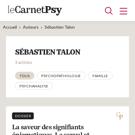
Accueil
Auteurs
Sébastien Talon
Articles
SÉBASTIEN TALON
A la une
Adolescence
Dispositif
Enfance
Périnatalité
Psychanalyse
Psychopathologie
Soin
3 articles
Dossiers
Thématiques
TOUS
PSYCHOPATHOLOGIE
FAMILLE
PSYCHANALYSE
Auteurs
Blocs-notes
DOSSIER
La saveur des signifiants
énigmatiques. Le sexual et