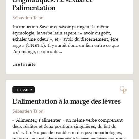
Recherches
l’alimentation
Sébastien Talon
Entretiens
Introduction Saveur et savoir partagent la même
étymologie, le verbe latin sapere : « avoir du goût,
exhaler une odeur », et « avoir du discernement, être
Revues
sage » (CNRTL). Il y aurait donc un lien entre ce que
l’on mange, ce qui a du…
Lire la suite
Colloque
Mon panier
DOSSIER
L’alimentation à la marge des lèvres
Mon compte
Sébastien Talon
« Alimenter, s’alimenter » un même verbe comprenant
deux réalités et deux positions singulières, du fait du
« s’ ». Il n’y a pas de troubles ni des psychopathologies,
mais un acte pris dans ses réalités vernaculaires qui nous