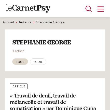
Accueil
Auteurs
Stephanie George
Articles
STEPHANIE GEORGE
A la une
Adolescence
Dispositif
Enfance
Périnatalité
Psychanalyse
Psychopathologie
Soin
1 article
Dossiers
Thématiques
TOUS
DEUIL
Auteurs
ARTICLE
Blocs-notes
« Travail de deuil, travail de
mélancolie et travail de
somatisation » par Dominique Cupa