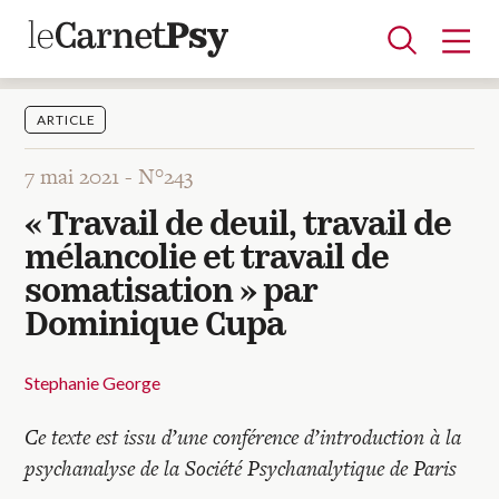
ARTICLE
7 mai 2021 -
N°243
Articles
« Travail de deuil, travail de
A la une
Adolescence
Dispositif
Enfance
Périnatalité
Psychanalyse
Psychopathologie
Soin
mélancolie et travail de
Dossiers
somatisation » par
Dominique Cupa
Auteurs
Stephanie George
Blocs-notes
Ce texte est issu d’une conférence d’introduction à la
psychanalyse de la Société Psychanalytique de Paris