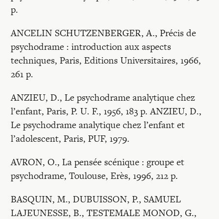
Recherches
p.
ANCELIN SCHUTZENBERGER, A., Précis de
Entretiens
psychodrame : introduction aux aspects
techniques, Paris, Editions Universitaires, 1966,
Revues
261 p.
ANZIEU, D., Le psychodrame analytique chez
Colloque
l’enfant, Paris, P. U. F., 1956, 183 p. ANZIEU, D.,
Le psychodrame analytique chez l’enfant et
l’adolescent, Paris, PUF, 1979.
Mon panier
AVRON, O., La pensée scénique : groupe et
Mon compte
psychodrame, Toulouse, Erès, 1996, 212 p.
BASQUIN, M., DUBUISSON, P., SAMUEL
LAJEUNESSE, B., TESTEMALE MONOD, G.,