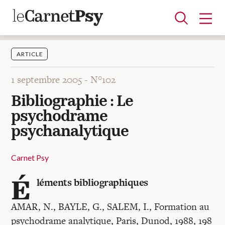
ARTICLE
1 septembre 2005 -
N°102
Articles
Bibliographie : Le
A la une
Adolescence
Dispositif
Enfance
Périnatalité
Psychanalyse
Psychopathologie
Soin
psychodrame
Dossiers
psychanalytique
Auteurs
Carnet Psy
É
léments bibliographiques
Blocs-notes
AMAR, N., BAYLE, G., SALEM, I., Formation au
psychodrame analytique, Paris, Dunod, 1988, 198