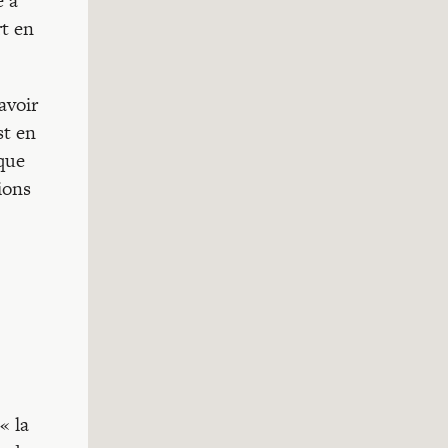
e a
rt en
avoir
st en
ique
ions
« la