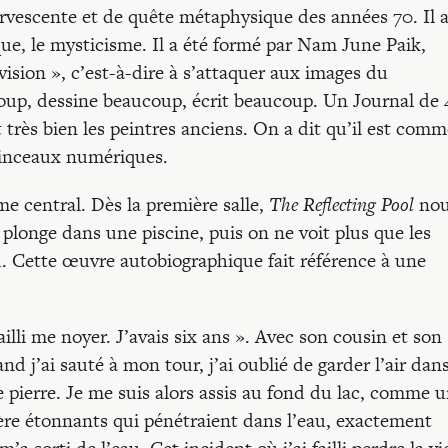
ervescente et de quête métaphysique des années 70. Il 
que, le mysticisme. Il a été formé par Nam June Paik,
évision », c’est-à-dire à s’attaquer aux images du
coup, dessine beaucoup, écrit beaucoup. Un Journal de 
très bien les peintres anciens. On a dit qu’il est com
pinceaux numériques.
e central. Dès la première salle,
The Reflecting Pool
nou
longe dans une piscine, puis on ne voit plus que les
u. Cette œuvre autobiographique fait référence à une
ailli me noyer. J’avais six ans ». Avec son cousin et son
nd j’ai sauté à mon tour, j’ai oublié de garder l’air dan
pierre. Je me suis alors assis au fond du lac, comme 
ière étonnants qui pénétraient dans l’eau, exactement