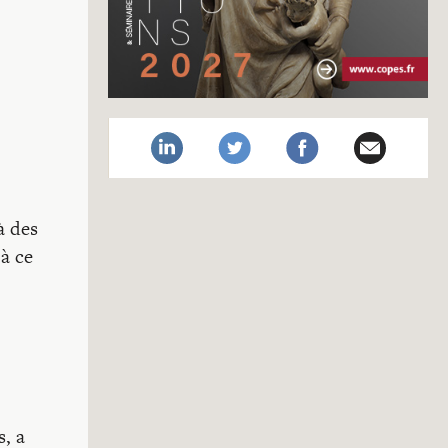
à des
à ce
s, a