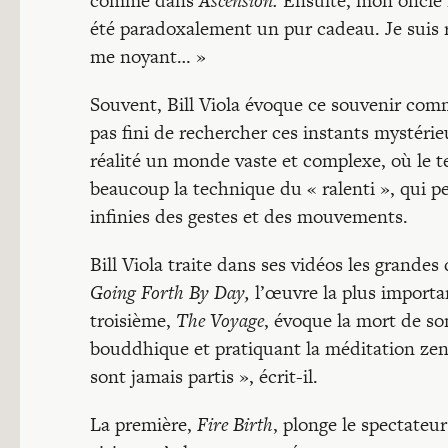
comme dans
Ascension.
Ensuite, mon oncle m’
été paradoxalement un pur cadeau. Je suis r
me noyant… »
Souvent, Bill Viola évoque ce souvenir com
pas fini de rechercher ces instants mystérieu
réalité un monde vaste et complexe, où le te
beaucoup la technique du « ralenti », qui pe
infinies des gestes et des mouvements.
Bill Viola traite dans ses vidéos les grandes
Going Forth By Day,
l’œuvre la plus importa
troisième,
The Voyage
, évoque la mort de son
bouddhique et pratiquant la méditation zen,
sont jamais partis », écrit-il.
La première,
Fire Birth
, plonge le spectateur