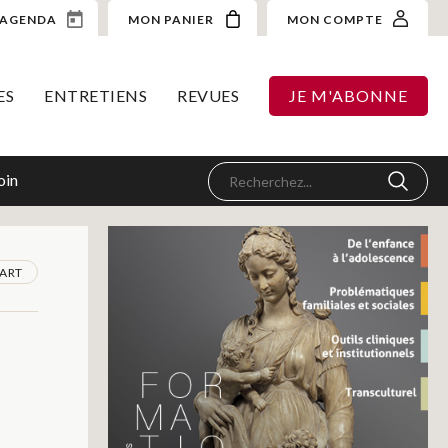
AGENDA
MON PANIER
MON COMPTE
ES
ENTRETIENS
REVUES
JE M'ABONNE
oin
ART