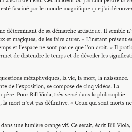
a sorti de l’eau. Cet incident où j’ai failli perdre la vi
esté fasciné par le monde magnifique que j’ai découve
me déterminant de sa démarche artistique. Il semble n’
x et magiques, de les faire durer. « L’instant présent e
mps et l’espace ne sont pas ce que l’on croit. » Il prat
rmet de distendre le temps et de dévoiler les significat
 questions métaphysiques, la vie, la mort, la naissance.
nte de l’exposition, se compose de cinq vidéos. La
 père. Pour Bill Viola, très versé dans la philosophie
 la mort n’est pas définitive. « Ceux qui sont morts ne
 dans une lumière orange vif. Ce serait, écrit Bill Viola, 