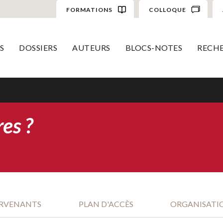
FORMATIONS
COLLOQUE
S
DOSSIERS
AUTEURS
BLOCS-NOTES
RECH
es ?
l
ERVENANTS
PLAN D'ACCÈS
ORGANISATI