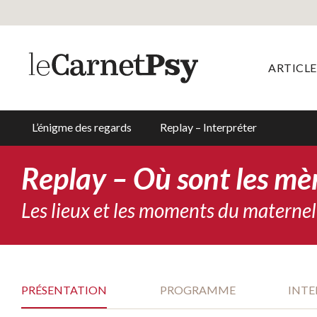
ARTICLE
L’énigme des regards
Replay – Interpréter
Replay – Où sont les mèr
Les lieux et les moments du materne
PRÉSENTATION
PROGRAMME
INT