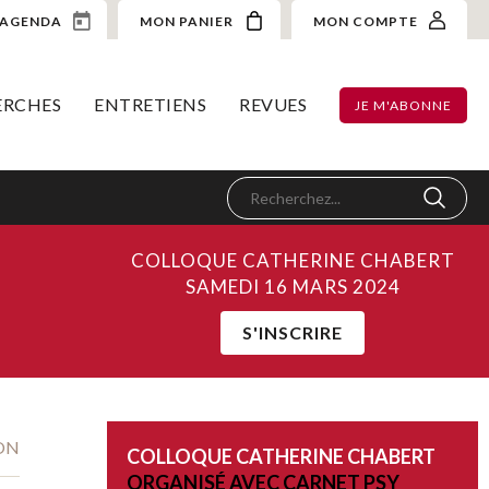
AGENDA
MON PANIER
MON COMPTE
ERCHES
ENTRETIENS
REVUES
JE M'ABONNE
COLLOQUE CATHERINE CHABERT
SAMEDI 16 MARS 2024
S'INSCRIRE
ON
COLLOQUE CATHERINE CHABERT
ORGANISÉ AVEC CARNET PSY