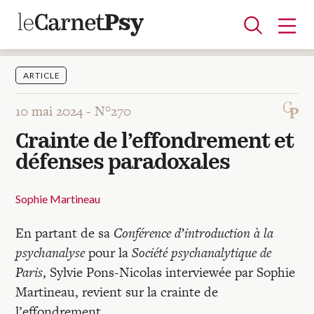
ARTICLE
10 mai 2024 -
N°270
Articles
Crainte de l’effondrement et
A la une
Adolescence
Dispositif
Enfance
Périnatalité
Psychanalyse
Psychopathologie
Soin
défenses paradoxales
Dossiers
Sophie Martineau
Auteurs
En partant de sa
Conférence d’introduction à la
psychanalyse
pour la
Société psychanalytique de
Blocs-notes
Paris
, Sylvie Pons-Nicolas interviewée par Sophie
Martineau, revient sur la crainte de
l’effondrement.