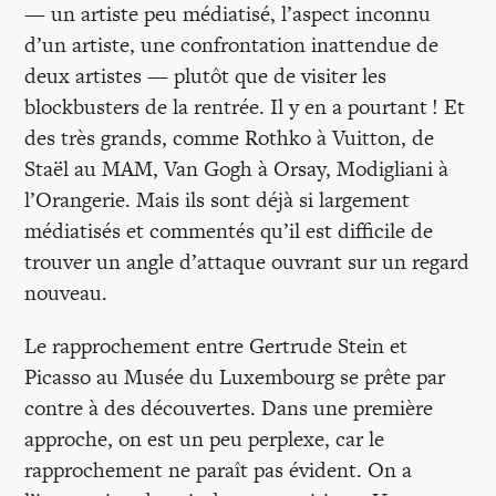
Recherches
— un artiste peu médiatisé, l’aspect inconnu
d’un artiste, une confrontation inattendue de
deux artistes — plutôt que de visiter les
Entretiens
blockbusters de la rentrée. Il y en a pourtant ! Et
des très grands, comme Rothko à Vuitton, de
Revues
Staël au MAM, Van Gogh à Orsay, Modigliani à
l’Orangerie. Mais ils sont déjà si largement
médiatisés et commentés qu’il est difficile de
Colloque
trouver un angle d’attaque ouvrant sur un regard
nouveau.
Mon panier
Le rapprochement entre Gertrude Stein et
Picasso au Musée du Luxembourg se prête par
Mon compte
contre à des découvertes. Dans une première
approche, on est un peu perplexe, car le
rapprochement ne paraît pas évident. On a