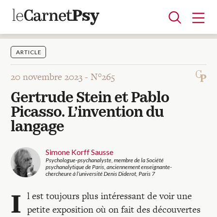
ARTICLE
20 novembre 2023 -
N°265
Articles
Gertrude Stein et Pablo
A la une
Adolescence
Dispositif
Enfance
Périnatalité
Psychanalyse
Psychopathologie
Soin
Picasso. L’invention du
Dossiers
langage
Auteurs
Simone Korff Sausse
Psychologue-psychanalyste, membre de la Société
psychanalytique de Paris, anciennement enseignante-
chercheure à l’université Denis Diderot, Paris 7
Blocs-notes
I
l est toujours plus intéressant de voir une
petite exposition où on fait des découvertes