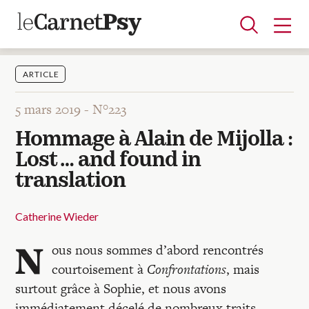
ARTICLE
5 mars 2019 -
N°223
Articles
Hommage à Alain de Mijolla :
A la une
Adolescence
Dispositif
Enfance
Périnatalité
Psychanalyse
Psychopathologie
Soin
Lost … and found in
Dossiers
translation
Auteurs
Catherine Wieder
N
ous nous sommes d’abord rencontrés
Blocs-notes
courtoisement à
Confrontations
, mais
surtout grâce à Sophie, et nous avons
immédiatement décelé de nombreux traits