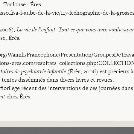
.
Toulouse : Érès.
sso.fr/a-l-aube-de-la-vie/117-lechographie-de-la-grosse
(2006),
La vie de l’enfant. Tout ce que vous avez voulu sav
e, Érès.
.org/Waimh/Francophone/Presentation/GroupesDeTrava
itions-eres.com/resultats_collections.php?COLLECTIO
toires de psychiatrie infantile
(Érès, 2006) est précieux à 
s textes disséminés dans divers livres et revues.
florilège récent des interventions de ces journées dans 
ant
chez Érès.