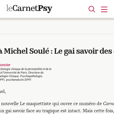
Articles
ichel Soulé : Le gai savoir des
A la une
Adolescence
Dispositif
Enfance
Périnatalité
Psychanalyse
Psychopathologie
Soin
Dossiers
onnier
hologie clinique de la périnatalité et de la
 l’Université de Paris, Directeur du
ologie Clinique, Psychopathologie,
Auteurs
PP), psychanalyste (SPP)
el,
Blocs-notes
ta nouvelle Le maquettiste qui ouvre ce numéro de
Carn
x gai savoir face au tragique est intact. Mais cette fois