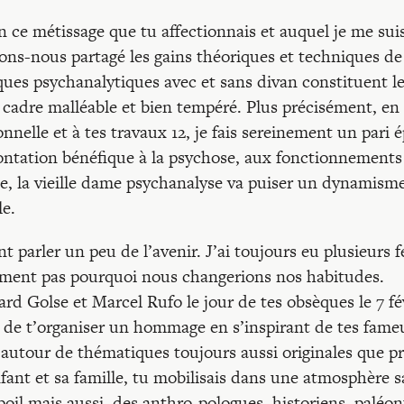
en ce métissage que tu affectionnais et auquel je me suis
ons-nous partagé les gains théoriques et techniques d
ques psychanalytiques avec et sans divan constituent le
 cadre malléable et bien tempéré. Plus précisément, en 
onnelle et à tes travaux 12, je fais sereinement un pari 
rontation bénéfique à la psychose, aux fonctionnements l
te, la vieille dame psychanalyse va puiser un dynamism
le.
 parler un peu de l’avenir. J’ai toujours eu plusieurs f
dément pas pourquoi nous changerions nos habitudes.
rd Golse et Marcel Rufo le jour de tes obsèques le 7 fé
de t’organiser un hommage en s’inspirant de tes fame
, autour de thématiques toujours aussi originales que pr
fant et sa famille, tu mobilisais dans une atmosphère s
poil mais aussi, des anthro-pologues, historiens, paléo