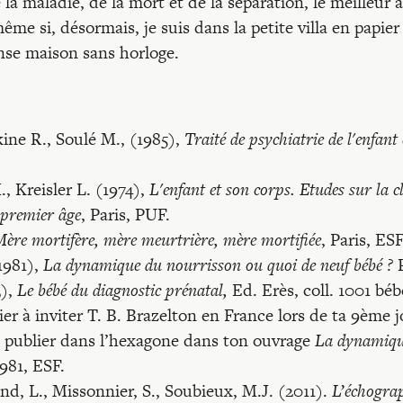
la maladie, de la mort et de la séparation, le meilleur a
 même si, désormais, je suis dans la petite villa en papi
nse maison sans horloge.
kine R., Soulé M., (1985),
Traité de psychiatrie de l'enfant 
, Kreisler L. (1974),
L'enfant et son corps. Etudes sur la c
premier âg
e
, Paris, PUF.
ère mortifère, mère meurtrière, mère mortifiée
, Paris, ESF
1981),
La dynamique du nourrisson ou quoi de neuf bébé ?
P
),
Le bébé du diagnostic prénatal,
Ed. Erès, coll. 1001 béb
ier à inviter T. B. Brazelton en France lors de ta 9ème 
e publier dans l’hexa­gone dans ton ouvrage
La dynamiqu
1981, ESF.
nd, L., Missonnier, S., Soubieux, M.J. (2011).
L’échograph