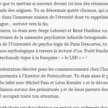
Recherches
r que tu mettais si souvent devant toi lors des réunion
onds des origines. Tu as désormais quitté chronos, qui 
t dans l’immense maison de l’éternité dont tu rappelai
Entretiens
ngue… surtout vers la fin.
iers, tu étais avec Serge Lebovici et René Diatkine un 
Revues
ires de la naissante psychiatrie infantile hexagonale
s de l’Université de psycho-logie de Paris Descartes, t
ura mythologique à travers la lecture d’un
Traité
fondat
Colloque
ychanaly-tique à la française : « le LSD 1 » !
Mon panier
n orientation élective pour les commencements chez l’
gnements à l’Institut de Puériculture. Tu étais alors le 
u bébé avec Michel Fain et Léon Kreisler 2 et le décou
Mon compte
liaison autour des prématurés 3 et de leurs parents don
é occupait toute ton attention.
pathologie psychanalytique ne restait pas enfermée dans