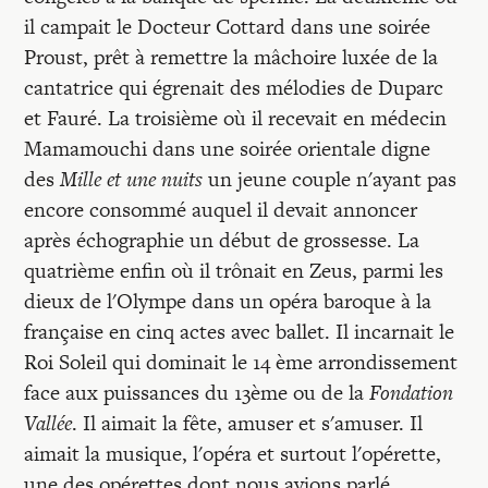
Recherches
il campait le Docteur Cottard dans une soirée
Proust, prêt à remettre la mâchoire luxée de la
Entretiens
cantatrice qui égrenait des mélodies de Duparc
et Fauré. La troisième où il recevait en médecin
Mamamouchi dans une soirée orientale digne
Revues
des
Mille et une nuits
un jeune couple n'ayant pas
encore consommé auquel il devait annoncer
Colloque
après échographie un début de grossesse. La
quatrième enfin où il trônait en Zeus, parmi les
dieux de l'Olympe dans un opéra baroque à la
Mon panier
française en cinq actes avec ballet. Il incarnait le
Roi Soleil qui dominait le 14 ème arrondissement
Mon compte
face aux puissances du 13ème ou de la
Fondation
Vallée
. Il aimait la fête, amuser et s'amuser. Il
aimait la musique, l'opéra et surtout l'opérette,
une des opérettes dont nous avions parlé