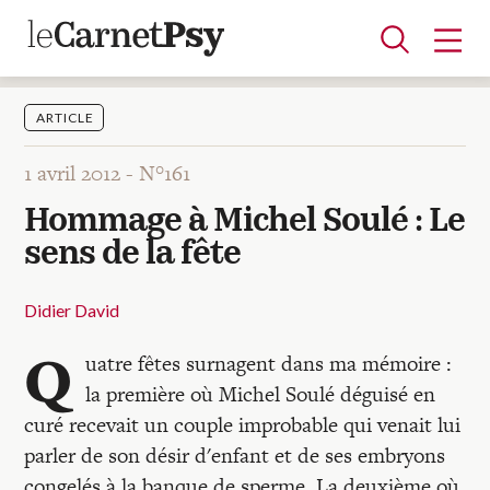
ARTICLE
1 avril 2012 -
N°161
Articles
Hommage à Michel Soulé : Le
A la une
Adolescence
Dispositif
Enfance
Périnatalité
Psychanalyse
Psychopathologie
Soin
sens de la fête
Dossiers
Didier David
Auteurs
Q
uatre fêtes surnagent dans ma mémoire :
la première où Michel Soulé déguisé en
Blocs-notes
curé recevait un couple improbable qui venait lui
parler de son désir d'enfant et de ses embryons
congelés à la banque de sperme. La deuxième où