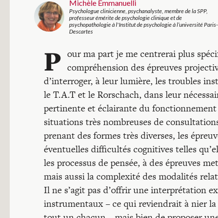
Michèle Emmanuelli
Psychologue clinicienne, psychanalyste, membre de la SPP,
professeur émérite de psychologie clinique et de
psychopathologie à l'Institut de psychologie à l’université Paris-
Descartes
P
our ma part je me centrerai plus spéc
compréhension des épreuves projectiv
d’interroger, à leur lumière, les troubles 
le T.A.T et le Rorschach, dans leur nécessa
pertinente et éclairante du fonctionnemen
situations très nombreuses de consultations 
prenant des formes très diverses, les épreu
éventuelles difficultés cognitives telles qu’
les processus de pensée, à des épreuves met
mais aussi la complexité des modalités rela
Il ne s’agit pas d’offrir une interprétatio
instrumentaux – ce qui reviendrait à nier la
tout un chacun – mais bien de proposer une 