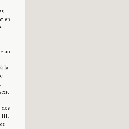
ès
nt en
e
ce au
à la
ne
,
sent
a des
III,
et