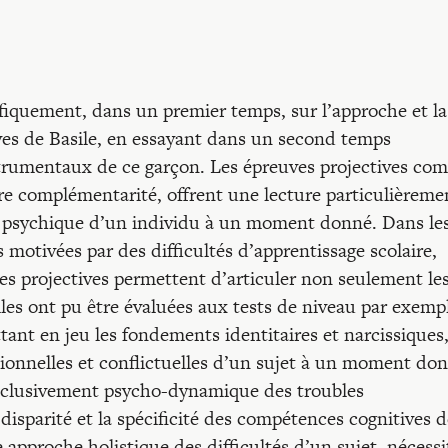
ifiquement, dans un premier temps, sur l’approche et la
es de Basile, en essayant dans un second temps
instrumentaux de ce garçon. Les épreuves projectives c
ire complémentarité, offrent une lecture particulièreme
t psychique d’un individu à un moment donné. Dans le
motivées par des difficultés d’apprentissage scolaire,
ves projectives permettent d’articuler non seulement le
elles ont pu être évaluées aux tests de niveau par exempl
tant en jeu les fondements identitaires et narcissiques
tionnelles et conflictuelles d’un sujet à un moment do
n exclusivement psycho-dynamique des troubles
 disparité et la spécificité des compétences cognitives 
approche holistique des difficultés d’un sujet, nécessi