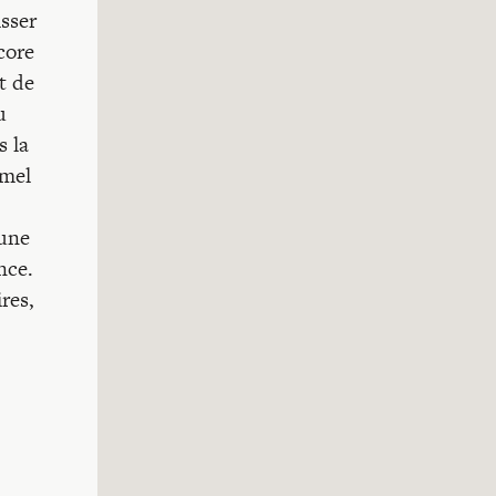
sser
core
t de
u
s la
rmel
cune
nce.
res,