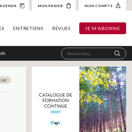
AGENDA
MON PANIER
MON COMPTE
ES
ENTRETIENS
REVUES
JE M'ABONNE
oin
GIE