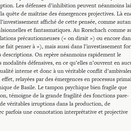
ption. Les défenses d’inhibition peuvent néanmoins lai
i, la quête de maîtrise des émergences projectives. Là en
 l’investissement affiché de cette pensée, comme autan
ulsionnelles et fantasmatiques. Au Rorschach comme a
ulations précautionneuses (« on dirait ») ou encore dan
me fait penser à »), mais aussi dans l’investissement fo
 les descriptions. On repère néanmoins rapidement le
s modalités défensives, en ce qu’elles n’ouvrent en au
tualité interne et donc à un véritable conflit d’ambivale
 effet, relayées par des émergences en processus primai
hique de Basile. Le tampon psychique bien fragile que
ion, témoigne de la grande fragilité des fonctions pare-
 de véritables irruptions dans la production, de
c parfois une connotation interprétative et projective