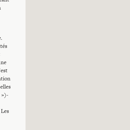
n
.
ités
t
une
’est
ntion
elles
 »)-
 Les