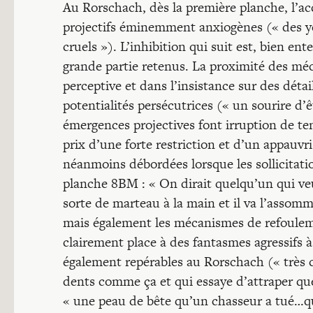
Au Rorschach, dès la première planche, l’
projectifs éminemment anxiogènes (« des ye
cruels »). L’inhibition qui suit est, bien en
grande partie retenus. La proximité des méca
perceptive et dans l’insistance sur des déta
potentialités persécutrices (« un sourire d’
émergences projectives font irruption de tem
prix d’une forte restriction et d’un appauv
néanmoins débordées lorsque les sollicitati
planche 8BM : « On dirait quelqu’un qui v
sorte de marteau à la main et il va l’assomme
mais également les mécanismes de refoulem
clairement place à des fantasmes agressifs
également repérables au Rorschach (« très c
dents comme ça et qui essaye d’attraper que
« une peau de bête qu’un chasseur a tué…qua