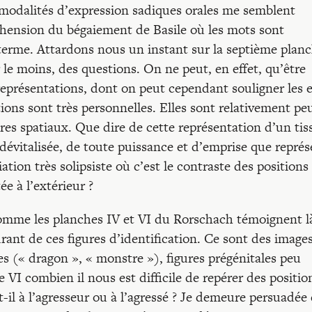
s modalités d’expression sadiques orales me semblent
éhension du bégaiement de Basile où les mots sont
terme. Attardons nous un instant sur la septième planc
r le moins, des questions. On ne peut, en effet, qu’être
représentations, dont on peut cependant souligner les e
ions sont très personnelles. Elles sont relativement pe
res spatiaux. Que dire de cette représentation d’un tis
, dévitalisée, de toute puissance et d’emprise que repré
tion très solipsiste où c’est le contraste des positions
e à l’extérieur ?
 comme les planches IV et VI du Rorschach témoignent l
ant de ces figures d’identification. Ce sont des image
s (« dragon », « monstre »), figures prégénitales peu
e VI combien il nous est difficile de repérer des positio
e-t-il à l’agresseur ou à l’agressé ? Je demeure persuadée 