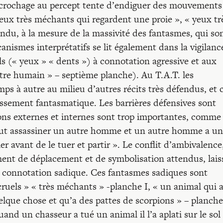
accrochage au percept tente d’endiguer des mouvements
ux très méchants qui regardent une proie », « yeux tr
tendu, à la mesure de la massivité des fantasmes, qui so
nismes interprétatifs se lit également dans la vigilanc
ils (« yeux » « dents ») à connotation agressive et aux
être humain » – septième planche). Au T.A.T. les
ps à autre au milieu d’autres récits très défendus, et 
rissement fantasmatique. Les barrières défensives sont
ons externes et internes sont trop importantes, comme 
eut assassiner un autre homme et un autre homme a u
r avant de le tuer et partir ». Le conflit d’ambivalence
ent de déplacement et de symbolisation attendus, lais
 à connotation sadique. Ces fantasmes sadiques sont
ruels » « très méchants » -planche I, « un animal qui 
lque chose et qu’a des pattes de scorpions » – planche 
nd un chasseur a tué un animal il l’a aplati sur le sol 