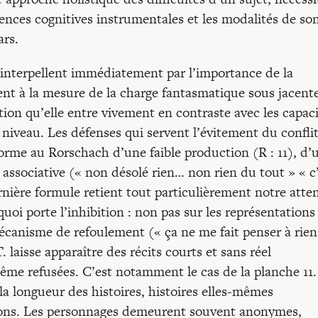
ences cognitives instrumentales et les modalités de so
ars.
) interpellent immédiatement par l’importance de la
ment à la mesure de la charge fantasmatique sous jacente
ction qu’elle entre vivement en contraste avec les capac
niveau. Les défenses qui servent l’évitement du confli
orme au Rorschach d’une faible production (R : 11), d’
 associative (« non désolé rien… non rien du tout » « c
ernière formule retient tout particulièrement notre atte
quoi porte l’inhibition : non pas sur les représentations 
écanisme de refoulement (« ça ne me fait penser à rien
 laisse apparaître des récits courts et sans réel
me refusées. C’est notamment le cas de la planche 11.
la longueur des histoires, histoires elles-mêmes
tions. Les personnages demeurent souvent anonymes,