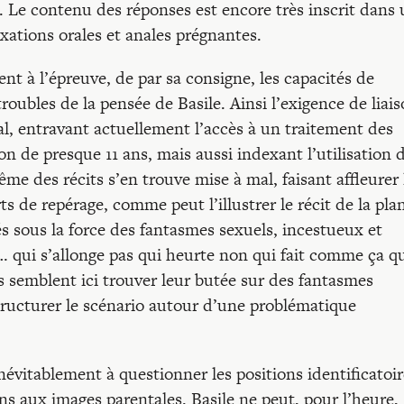
 Le contenu des réponses est encore très inscrit dans
xations orales et anales prégnantes.
ent à l’épreuve, de par sa consigne, les capacités de
troubles de la pensée de Basile. Ainsi l’exigence de liai
al, entravant actuellement l’accès à un traitement des
n de presque 11 ans, mais aussi indexant l’utilisation 
me des récits s’en trouve mise à mal, faisant affleurer 
ts de repérage, comme peut l’illustrer le récit de la pl
és sous la force des fantasmes sexuels, incestueux et
l… qui s’allonge pas qui heurte non qui fait comme ça q
s semblent ici trouver leur butée sur des fantasmes
tructurer le scénario autour d’une problématique
vitablement à questionner les positions identificatoir
ions aux images parentales. Basile ne peut, pour l’heure,