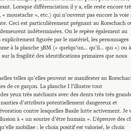
ant. Lorsque différenciation il y a, elle reste encore tr
, « moustache », etc.) qui n’ouvrent pas encore la voie 
nte. Ceci est particulièrement prégnant au Rorschach où
s demeurent indéterminées. On le repère également au
 explicitement figurée par le matériel, les personnages
me à la planche 3BM (« quelqu’un… qu’il… qui ») ou à
sur la fragilité des identifications primaires que nous
elles telles qu’elles peuvent se manifester au Rorscha
s de ce garçon. La planche I l’illustre tout
c des yeux très méchants avec des dents très très grand
s nanties d’attributs potentiellement dangereux et
voration contre lesquelles Basile lutte activement. Je 
 allusion à « un sourire d’être humain ». L’épreuve des c
’elle mobilise : le choix positif est valorisé, le choix