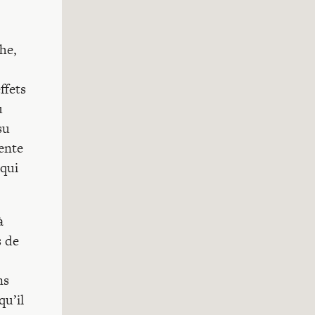
he,
ffets
u
su
sente
 qui
à
s de
ns
qu’il