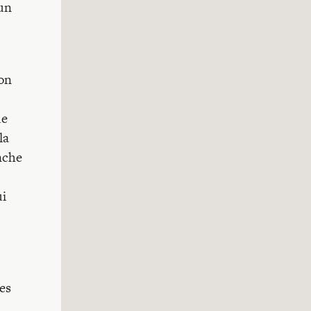
 un
son
de
la
anche
ui
es