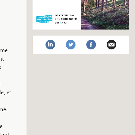
omme
nt
s
s
e, et
,
nné.
de
tant