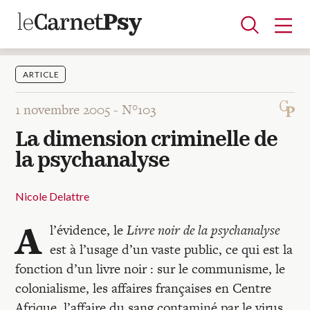
ARTICLE
1 novembre 2005 -
N°103
Articles
La dimension criminelle de
A la une
Adolescence
Dispositif
Enfance
Périnatalité
Psychanalyse
Psychopathologie
Soin
la psychanalyse
Dossiers
Nicole Delattre
Auteurs
A
l’évidence, le
Livre noir de la psychanalyse
est à l’usage d’un vaste public, ce qui est la
Blocs-notes
fonction d’un livre noir : sur le communisme, le
colonialisme, les affaires françaises en Centre
Afrique, l’affaire du sang contaminé par le virus