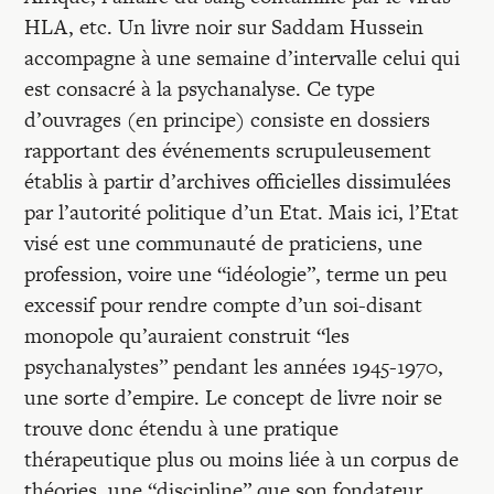
Recherches
HLA, etc. Un livre noir sur Saddam Hussein
accompagne à une semaine d’intervalle celui qui
Entretiens
est consacré à la psychanalyse. Ce type
d’ouvrages (en principe) consiste en dossiers
rapportant des événements scrupuleusement
Revues
établis à partir d’archives officielles dissimulées
par l’autorité politique d’un Etat. Mais ici, l’Etat
Colloque
visé est une communauté de praticiens, une
profession, voire une “idéologie”, terme un peu
excessif pour rendre compte d’un soi-disant
Mon panier
monopole qu’auraient construit “les
psychanalystes” pendant les années 1945-1970,
Mon compte
une sorte d’empire. Le concept de livre noir se
trouve donc étendu à une pratique
thérapeutique plus ou moins liée à un corpus de
théories, une “discipline” que son fondateur