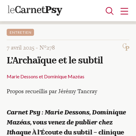
ENTRETIEN
7 avril 2025 -
N°278
Articles
L’Archaïque et le subtil
A la une
Adolescence
Dispositif
Enfance
Périnatalité
Psychanalyse
Psychopathologie
Soin
Dossiers
Marie Dessons et Dominique Mazéas
Propos recueillis par Jérémy Tancray
Auteurs
Carnet Psy : Marie Dessons, Dominique
Blocs-notes
Mazéas, vous venez de publier chez
Ithaque
À l’Écoute du subtil – clinique