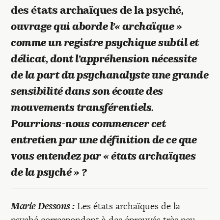
Recherches
des états archaïques de la psyché
,
ouvrage qui aborde l’« archaïque »
Entretiens
comme un registre psychique subtil et
délicat, dont l’appréhension nécessite
Revues
de la part du psychanalyste une grande
sensibilité dans son écoute des
Colloque
mouvements transférentiels.
Pourrions-nous commencer cet
Mon panier
entretien par une définition de ce que
vous entendez par « états archaïques
de la psyché » ?
Mon compte
Marie Dessons :
Les états archaïques de la
psyché correspondent à des éprouvés très peu